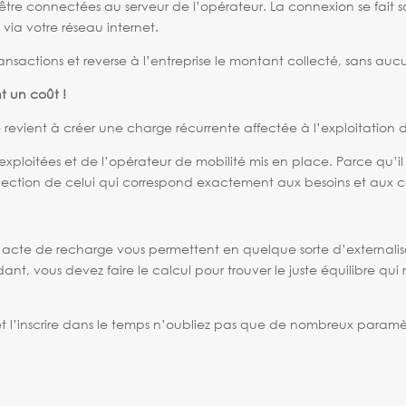
 être connectées au serveur de l’opérateur. La connexion se fait s
t via votre réseau internet.
ansactions et reverse à l’entreprise le montant collecté, sans auc
t un coût !
ge revient à créer une charge récurrente affectée à l’exploitation
itées et de l’opérateur de mobilité mis en place. Parce qu’il en e
ction de celui qui correspond exactement aux besoins et aux con
l’acte de recharge vous permettent en quelque sorte d’externalis
t, vous devez faire le calcul pour trouver le juste équilibre qu
 et l’inscrire dans le temps n’oubliez pas que de nombreux param