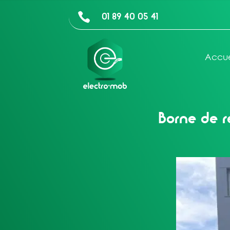
01 89 40 05 41

Accue
Borne de r