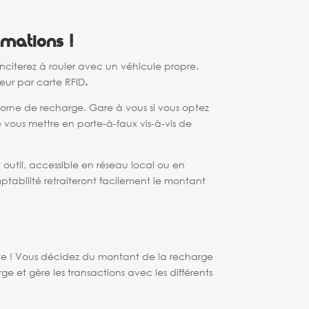
mmations !
 inciterez à rouler avec un véhicule propre.
teur par
carte RFID
.
 borne de recharge. Gare à vous si vous optez
e vous mettre en porte-à-faux vis-à-vis de
t outil, accessible en réseau local ou en
ptabilité retraiteront facilement le montant
te ! Vous décidez du montant de la recharge
e et gère les transactions avec les différents