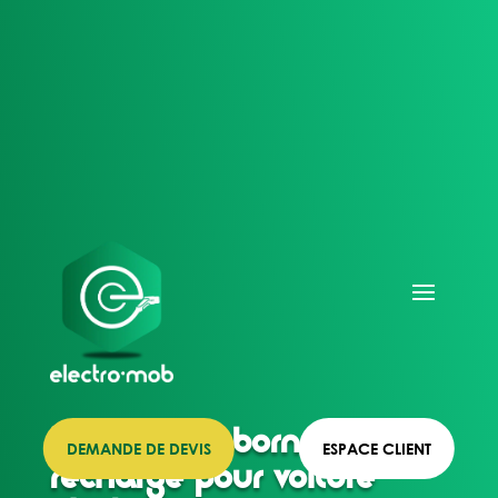
Installateur borne de
DEMANDE DE DEVIS
ESPACE CLIENT
recharge pour voiture