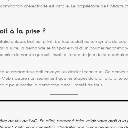
mation d’électricité est installé. Le propriétaire de l’infrastruc
it à la prise ?
taire unique, bailleur privé, bailleur social) ou son syndic de cop
ar la suite, la demande se fait par envoi d’un courrier recomma
ourrier demande que soit inscrit à l’ordre du jour de la prochaine
, chaque demandeur doit envoyer un dossier technique. Ce dernier
-Mob s’assure non seulement que les étapes du droit à la prise s
ndic pour inscrire la démarche dans l’intérêt de tous.
tre de tir » de l’AG. En effet, pensez à faire valoir votre droit à l
tenant. Cela vous permettra d’installer une borne de recharge dè