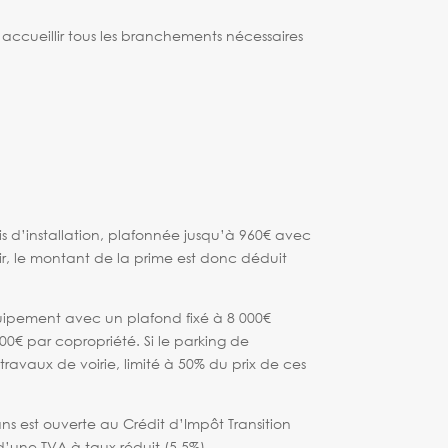
accueillir tous les branchements nécessaires
is d’installation, plafonnée jusqu’à 960€ avec
, le montant de la prime est donc déduit
quipement avec un plafond fixé à 8 000€
0€ par copropriété. Si le parking de
avaux de voirie, limité à 50% du prix de ces
ans est ouverte au Crédit d’Impôt Transition
d’une TVA à taux réduit (5.5%).