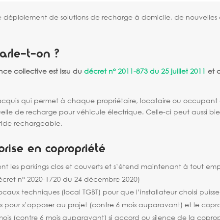
 le déploiement de solutions de recharge à domicile, de nouvelles d
parle-t-on ?
ce collective est issu du
décret n° 2011-873 du 25 juillet 2011
et a
it acquis qui permet à chaque propriétaire, locataire ou occupan
ividuelle de recharge pour véhicule électrique. Celle-ci peut aussi
ride rechargeable.
prise en copropriété
ment les parkings clos et couverts et s’étend maintenant à tout 
(décret n° 2020-1720 du 24 décembre 2020)
ocaux techniques (local TGBT) pour que l’installateur choisi puisse 
ois pour s’opposer au projet (contre 6 mois auparavant) et le copr
mois (contre 6 mois auparavant) si accord ou silence de la coprop