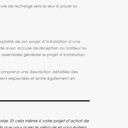
ture de recharge sera le seul à payer sa
ropriété de son projet d’installation d’une
ndé avec accusé de réception au bailleur ou
 assemblée générale le projet d’installation
 comprend une description détaillée des
oient respectées et entre également en
a prise. Et cela même si votre projet d’achat de
s que vous aurez le véhicule et vous évitera