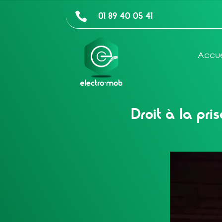
01 89 40 05 41

Accue
Droit à la pri