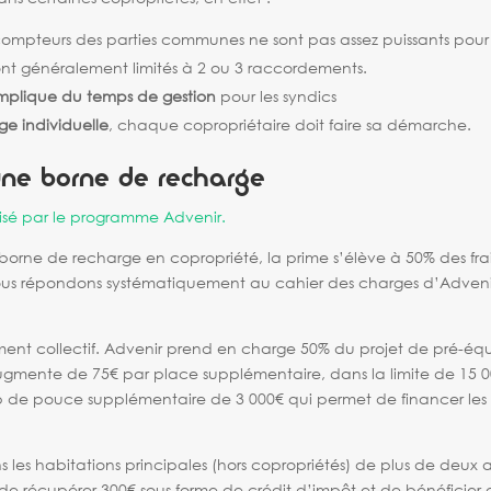
 compteurs des parties communes ne sont pas assez puissants pour 
 sont généralement limités à 2 ou 3 raccordements.
implique du temps de gestion
pour les syndics
rge individuelle
, chaque copropriétaire doit faire sa démarche.
’une borne de recharge
lisé par le programme Advenir.
e borne de recharge en copropriété, la prime s’élève à 50% des fra
ous répondons systématiquement au cahier des charges d’Advenir
ment collectif. Advenir prend en charge 50% du projet de pré-é
ugmente de 75€ par place supplémentaire, dans la limite de 15 00
 de pouce supplémentaire de 3 000€ qui permet de financer les tr
ns les habitations principales (hors copropriétés) de plus de deux 
t de récupérer 300€ sous forme de crédit d’impôt et de bénéficier 