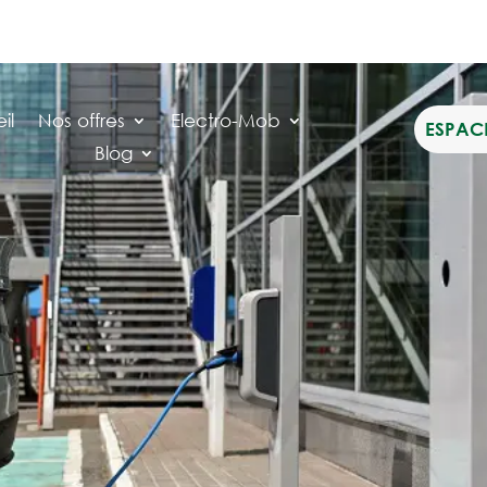
contact@electro-mob.com

il
Nos offres
Electro-Mob
ESPACE
Blog