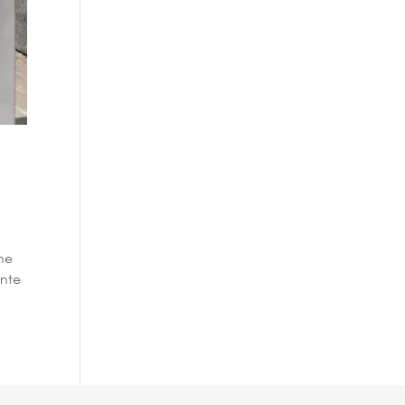
rne
ente