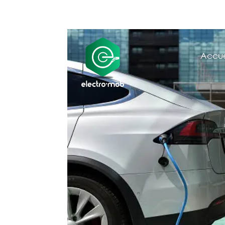
01 89 40 05 41

Accue